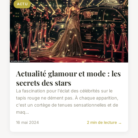
ACTU
Actualité glamour et mode : les
secrets des stars
La fascination pour l'éclat des célébrités sur le
tapis rouge ne dément pas. À chaque apparition,
c'est un cortège de tenues sensationnelles et de
maq...
16 mai 2024
2 min de lecture →