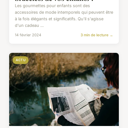
Les gourmettes pour enfants sont des
accessoires de mode intemporels qui peuvent être
à la fois élégants et significatifs. Qu'il s'agisse
d'un cadeau ...
14 février 2024
3 min de lecture →
ACTU