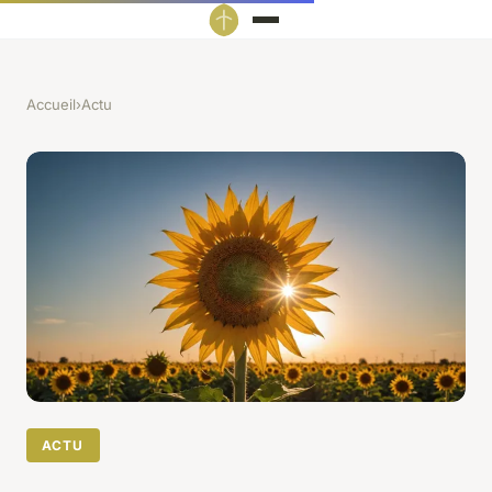
Accueil
›
Actu
ACTU