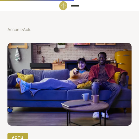
Accueil
›
Actu
ACTU