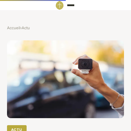
Accueil
›
Actu
ACTU