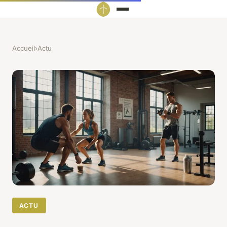
Accueil
›
Actu
ACTU