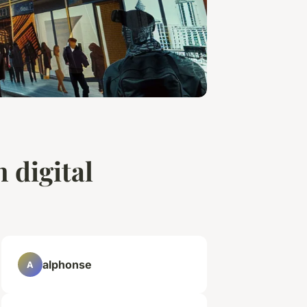
 digital
alphonse
A