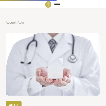
Accueil
›
Actu
ACTU