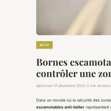
ACTU
Bornes escamotabl
contrôler une zo
alphonse
•
17 décembre 2023
•
2 min de lectu
Dans un monde où la sécurité des zones 
escamotables anti-bélier
représentent u