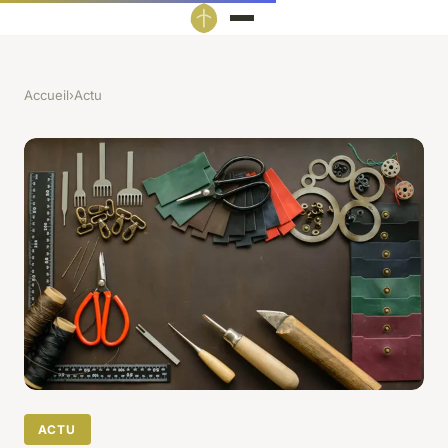
Accueil
›
Actu
ACTU