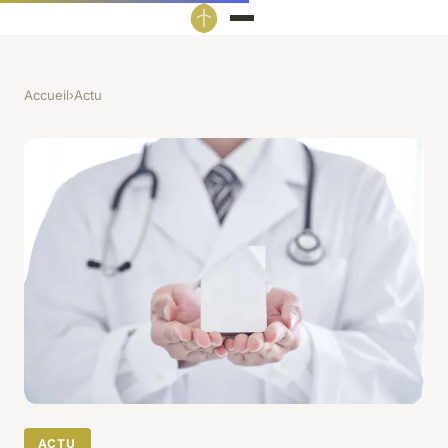
Accueil
›
Actu
ACTU