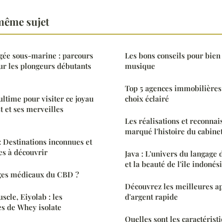
même sujet
gée sous-marine : parcours
Les bons conseils pour bien
our les plongeurs débutants
musique
Top 5 agences immobilières
ultime pour visiter ce joyau
choix éclairé
t et ses merveilles
Les réalisations et reconnai
marqué l'histoire du cabine
 Destinations inconnues et
es à découvrir
Java : L'univers du langag
et la beauté de l'île indoné
ages médicaux du CBD ?
Découvrez les meilleures ap
scle, Eiyolab : les
d'argent rapide
s de Whey isolate
Quelles sont les caractérist