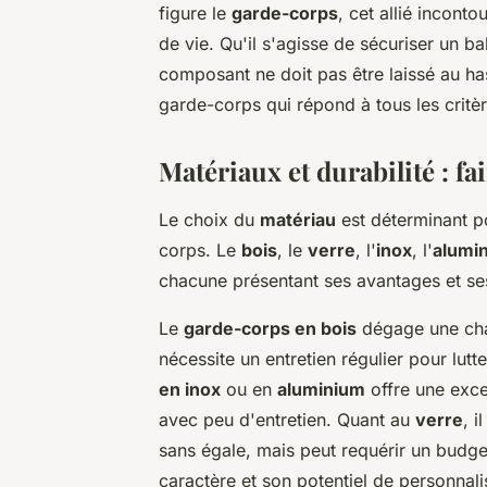
figure le
garde-corps
, cet allié incont
de vie. Qu'il s'agisse de sécuriser un b
composant ne doit pas être laissé au h
garde-corps qui répond à tous les critè
Matériaux et durabilité : fa
Le choix du
matériau
est déterminant po
corps. Le
bois
, le
verre
, l'
inox
, l'
alumi
chacune présentant ses avantages et ses
Le
garde-corps en bois
dégage une chal
nécessite un entretien régulier pour lutt
en inox
ou en
aluminium
offre une exce
avec peu d'entretien. Quant au
verre
, 
sans égale, mais peut requérir un budge
caractère et son potentiel de personnalis