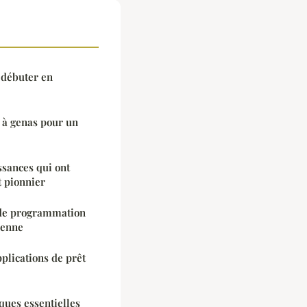
 débuter en
 à genas pour un
ssances qui ont
t pionnier
e de programmation
sienne
plications de prêt
iques essentielles