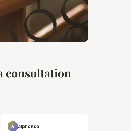
a consultation
alphonse
A