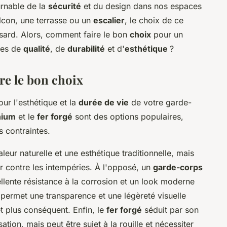
ournable de la
sécurité
et du design dans nos espaces
alcon, une terrasse ou un
escalier
, le choix de ce
asard. Alors, comment faire le bon
choix
pour un
res de
qualité
, de
durabilité
et d'
esthétique
?
ire le bon choix
ur l'esthétique et la
durée de vie
de votre garde-
nium
et le
fer forgé
sont des options populaires,
 contraintes.
eur naturelle et une esthétique traditionnelle, mais
er contre les intempéries. À l'opposé, un
garde-corps
llente résistance à la corrosion et un look moderne
il permet une transparence et une légèreté visuelle
t plus conséquent. Enfin, le
fer forgé
séduit par son
ation, mais peut être sujet à la rouille et nécessiter