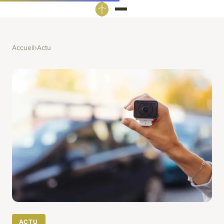
Accueil
›
Actu
ACTU